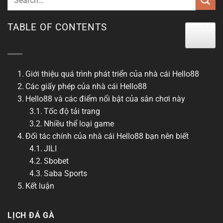
TABLE OF CONTENTS
TOGGLE TA
TOGGLE
Giới thiệu quá trình phát triển của nhà cái Hello88
Các giấy phép của nhà cái Hello88
Hello88 và các điểm nổi bật của sân chơi này
Tốc độ tải trang
Nhiều thể loại game
Đối tác chính của nhà cái Hello88 bạn nên biết
JILI
Sbobet
Saba Sports
Kết luận
LỊCH ĐÁ GÀ