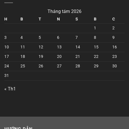
Tháng tám 2026
H
B
T
N
S
B
C
1
2
3
4
5
6
7
8
9
10
11
12
13
14
15
16
17
18
19
20
21
22
23
24
25
26
27
28
29
30
31
« Th1