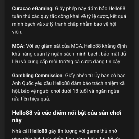
Curacao eGaming:
Giấy phép này đảm bảo Hello88
tuân thủ các quy tắc công khai về tỷ lệ cược, kết quả
minh bạch và xử lý tranh chấp nhằm bảo vệ hội
viên.
MGA:
Với sự giám sát của MGA, Hello88 khẳng định
khả năng quản lý ngân sách minh bạch, bảo mật dữ
liệu và cung cấp môi trường cá cược đáng tin cậy.
Gambling Commission:
Giấy phép từ Ủy ban cờ bạc
Anh Quốc yêu cầu Hello88 đảm bảo trách nhiệm xã
hội, bảo vệ người chơi dưới 18 tuổi và ngăn ngừa
rửa tiền hiệu quả.
Hello88 và các điểm nổi bật của sân chơi
này
Nhà cái
Hello88
gây ấn tượng với game thủ nhờ
giao diện tích hợp nhiều tính năng hiện đại, tối ưu