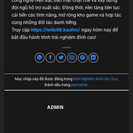
công nghệ hiện đại, bảo mật chặt chẽ và xây dựng
đội ngũ hỗ trợ xuất sắc. Đồng thời, nền tảng liên tục
cải tiến các tính năng, mở rộng kho game và hợp tác
cùng những đối tác danh tiếng.
Truy cập
https://hello88.kaufen/
ngay hôm nay để
bắt đầu hành trình trải nghiệm đỉnh cao!
Mục nhập này đã được đăng trong
Kinh Nghiệm Nuôi Gà Chọi
.
Đánh dấu trang
permalink
.
ADMIN