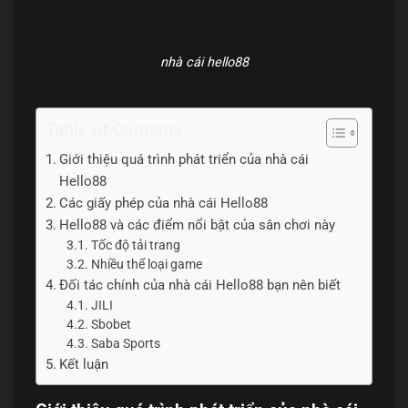
nhà cái hello88
Table of Contents
Giới thiệu quá trình phát triển của nhà cái
Hello88
Các giấy phép của nhà cái Hello88
Hello88 và các điểm nổi bật của sân chơi này
Tốc độ tải trang
Nhiều thể loại game
Đối tác chính của nhà cái Hello88 bạn nên biết
JILI
Sbobet
Saba Sports
Kết luận