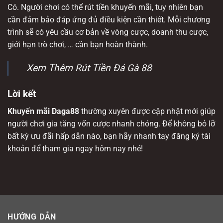
Có. Người chơi có thể rút tiền khuyến mãi, tuy nhiên bạn
cần đảm bảo đáp ứng đủ điều kiện cần thiết. Mỗi chương
trình sẽ có yêu cầu cơ bản về vòng cược, doanh thu cược,
giới hạn trò chơi, … cần bạn hoàn thành.
Xem Thêm Rút Tiền Đá Gà 88
Lời kết
Khuyến mãi Daga88
thường xuyên được cập nhật mới giúp
người chơi gia tăng vốn cược nhanh chóng. Để không bỏ lỡ
bất kỳ ưu đãi hấp dẫn nào, bạn hãy nhanh tay đăng ký tài
khoản để tham gia ngay hôm nay nhé!
HƯỚNG DẪN