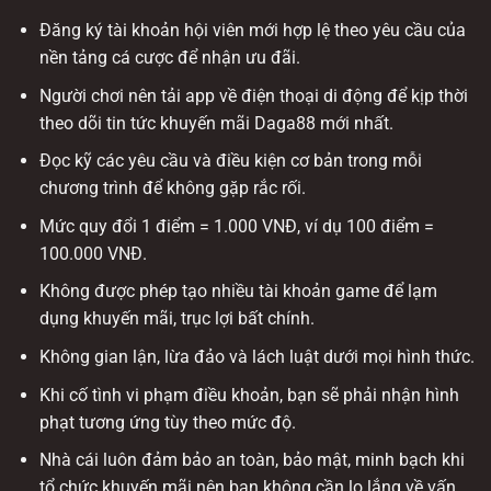
Đăng ký tài khoản hội viên mới hợp lệ theo yêu cầu của
nền tảng cá cược để nhận ưu đãi.
Người chơi nên tải app về điện thoại di động để kịp thời
theo dõi tin tức khuyến mãi Daga88 mới nhất.
Đọc kỹ các yêu cầu và điều kiện cơ bản trong mỗi
chương trình để không gặp rắc rối.
Mức quy đổi 1 điểm = 1.000 VNĐ, ví dụ 100 điểm =
100.000 VNĐ.
Không được phép tạo nhiều tài khoản game để lạm
dụng khuyến mãi, trục lợi bất chính.
Không gian lận, lừa đảo và lách luật dưới mọi hình thức.
Khi cố tình vi phạm điều khoản, bạn sẽ phải nhận hình
phạt tương ứng tùy theo mức độ.
Nhà cái luôn đảm bảo an toàn, bảo mật, minh bạch khi
tổ chức khuyến mãi nên bạn không cần lo lắng về vấn