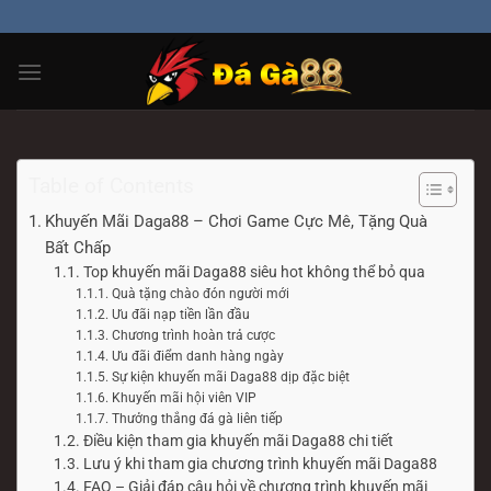
Chuyển
đến
nội
dung
Table of Contents
Khuyến Mãi Daga88 – Chơi Game Cực Mê, Tặng Quà
Bất Chấp
Top khuyến mãi Daga88 siêu hot không thể bỏ qua
Quà tặng chào đón người mới
Ưu đãi nạp tiền lần đầu
Chương trình hoàn trả cược
Ưu đãi điểm danh hàng ngày
Sự kiện khuyến mãi Daga88 dịp đặc biệt
Khuyến mãi hội viên VIP
Thưởng thắng đá gà liên tiếp
Điều kiện tham gia khuyến mãi Daga88 chi tiết
Lưu ý khi tham gia chương trình khuyến mãi Daga88
FAQ – Giải đáp câu hỏi về chương trình khuyến mãi