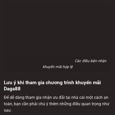
Các điều kiện nhận
khuyến mãi hợp lệ
Lưu ý khi tham gia chương trình khuyến mãi
Daga88
Để dễ dàng tham gia nhận ưu đãi tại nhà cái một cách an
toàn, bạn cần phải chú ý thêm những điều quan trọng như
sau: