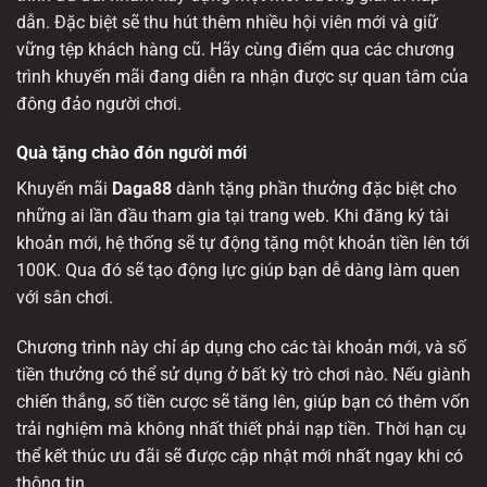
dẫn. Đặc biệt sẽ thu hút thêm nhiều hội viên mới và giữ
vững tệp khách hàng cũ. Hãy cùng điểm qua các chương
trình khuyến mãi đang diễn ra nhận được sự quan tâm của
đông đảo người chơi.
Quà tặng chào đón người mới
Khuyến mãi
Daga88
dành tặng phần thưởng đặc biệt cho
những ai lần đầu tham gia tại trang web. Khi đăng ký tài
khoản mới, hệ thống sẽ tự động tặng một khoản tiền lên tới
100K. Qua đó sẽ tạo động lực giúp bạn dễ dàng làm quen
với sân chơi.
Chương trình này chỉ áp dụng cho các tài khoản mới, và số
tiền thưởng có thể sử dụng ở bất kỳ trò chơi nào. Nếu giành
chiến thắng, số tiền cược sẽ tăng lên, giúp bạn có thêm vốn
trải nghiệm mà không nhất thiết phải nạp tiền. Thời hạn cụ
thể kết thúc ưu đãi sẽ được cập nhật mới nhất ngay khi có
thông tin.