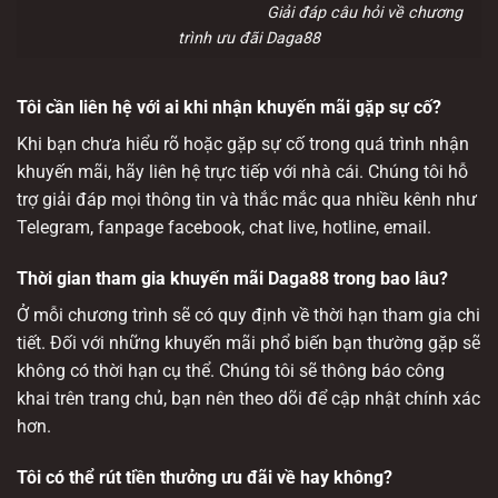
Giải đáp câu hỏi về chương
trình ưu đãi Daga88
Tôi cần liên hệ với ai khi nhận khuyến mãi gặp sự cố?
Khi bạn chưa hiểu rõ hoặc gặp sự cố trong quá trình nhận
khuyến mãi, hãy liên hệ trực tiếp với nhà cái. Chúng tôi hỗ
trợ giải đáp mọi thông tin và thắc mắc qua nhiều kênh như
Telegram, fanpage facebook, chat live, hotline, email.
Thời gian tham gia khuyến mãi Daga88 trong bao lâu?
Ở mỗi chương trình sẽ có quy định về thời hạn tham gia chi
tiết. Đối với những khuyến mãi phổ biến bạn thường gặp sẽ
không có thời hạn cụ thể. Chúng tôi sẽ thông báo công
khai trên trang chủ, bạn nên theo dõi để cập nhật chính xác
hơn.
Tôi có thể rút tiền thưởng ưu đãi về hay không?